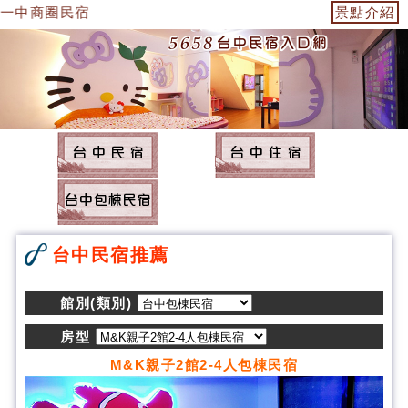
一中商圈民宿
景點介紹
台中民宿推薦
館別(類別)
房型
M&K親子2館2-4人包棟民宿