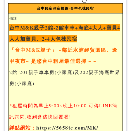
台中民宿住宿推薦-台中包棟民宿
備註：
台中M&K親子2館-2館車車+海底4大人+寶貝4
大人加寶貝、2-4人包棟民宿
「台中M&K親子」 ~鄰近水湳經貿園區、逢
甲夜市~ 是您台中租屋最佳選擇 ~ ~
2館-201親子車車房(小家庭)及202親子海底世界
房(小家庭)
*租屋時間為早上9:00~晚上10:00 可傳LINE簡
訊詢問,收到會儘快回覆喔!
詳點網站：
https://5658tc.com/MK/