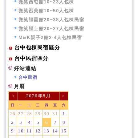
微笑西屯館10~23人包棟
微笑烈美館10~50人包棟
微笑福星館20~38人包棟民宿
微笑福上館20~27人包棟民宿
M&K親子2館2-4人包棟民宿
台中包棟民宿區分
台中民宿區分
好站連結
台中民宿
月曆
2026年8月
<
>
日
一
二
三
四
五
六
26
27
28
29
30
31
1
2
3
4
5
6
7
8
9
10
11
12
13
14
15