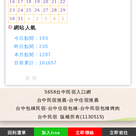
16
17
18
19
20
21
22
23
24
25
26
27
28
29
30
31
1
2
3
4
5
網站人氣
今日點閱：
193
昨日點閱：
235
本月點閱：
1287
目前累計：
161657
管 理
5658台中民宿入口網
台中民宿推薦-台中住宿推薦
台中包棟民宿-台中住宿包棟-台中民宿包棟烤肉
台中民宿
版權所有(1130515)
回到選單
加入line
立即聯絡
立即前往