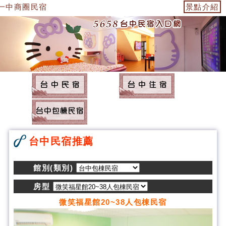
一中商圈民宿
景點介紹
台中民宿推薦
館別(類別)
房型
微笑福星館20~38人包棟民宿