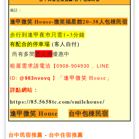
備註：
逢甲微笑 House-微笑福星館20~38人包棟民宿
步行到逢甲夜巿只需1~3分鐘
有配合的停車場
(客人自付)
尚有多間
雙人房
優惠中
租屋需求請電洽
【
0908-904930
、LINE
「逢甲微笑 House」
ID:
@983nvovq
】
詳點網站：
https://85.5658tc.com/smilehouse/
逢甲微笑 House
台中包棟民宿
台
中民宿推薦
台中住宿推薦
-