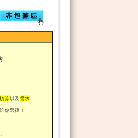
宿
房
預算
以及
需求
給你選擇！
，