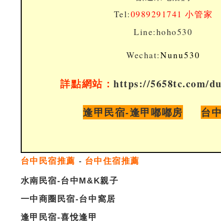
Tel:
0989291741 小管家
Line:hoho530
Wechat:
Nunu530
詳點網站：
https://5658tc.com/d
逢甲民宿-逢甲嘟嘟房
台
台
中民宿推薦
台中住宿推薦
-
水南民宿-台中M&K親子
一中商圈民宿-台中窩居
逢甲民宿-喜悅逢甲