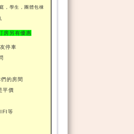
庭，學生，團體包棟
訊
訂房
另有優惠
朋友停車
問
你們的房間
是平價
IFI等